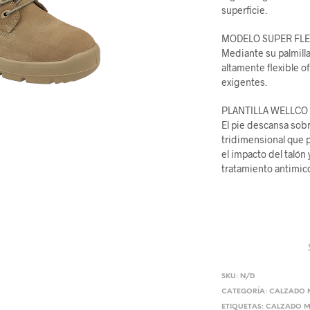
superficie.
MODELO SUPER FLE
Mediante su palmilla
altamente flexible 
exigentes.
PLANTILLA WELLC
El pie descansa sobr
tridimensional que p
el impacto del talón
tratamiento antimicó
SKU:
N/D
CATEGORÍA:
CALZADO M
ETIQUETAS:
CALZADO M