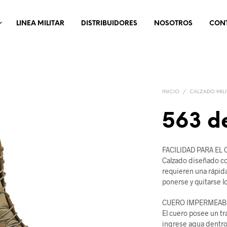
LINEA MILITAR
DISTRIBUIDORES
NOSOTROS
CON
INICIO
/
CALZADO MILI
563 de
FACILIDAD PARA EL
Calzado diseñado con
requieren una rápid
ponerse y quitarse l
CUERO IMPERMEAB
El cuero posee un tr
ingrese agua dentro 