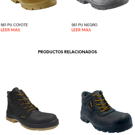
561 PU COYOTE
561 PU NEGRO
LEER MÁS
LEER MÁS
o
PRODUCTOS RELACIONADOS
s
.
s