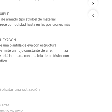
U
C
T
XIBLE
O
 de armado tipo strobel de material
S
ofrece comodidad hasta en las posiciones más
E
N
E
O HEXAGON
L
C
e una plantilla de eva con estructura
A
ermite un flujo constante de aire, minimiza
R
 y está laminada con una tela de poliéster con
R
tico.
I
T
O
.
Solicitar una cotización
ILITAR
ILITAR
,
PU
,
WPRO