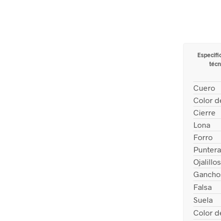
Especifi
técn
Cuero
Color d
Cierre
Lona
Forro
Puntera
Ojalillos
Gancho
Falsa
Suela
Color d