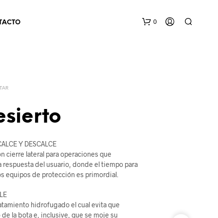
0
TACTO
TAR
sierto
N
 CALCE Y DESCALCE
O
 cierre lateral para operaciones que
H
a respuesta del usuario, donde el tiempo para
A
os equipos de protección es primordial.
Y
P
LE
R
O
atamiento hidrofugado el cual evita que
D
de la bota e, inclusive, que se moje su